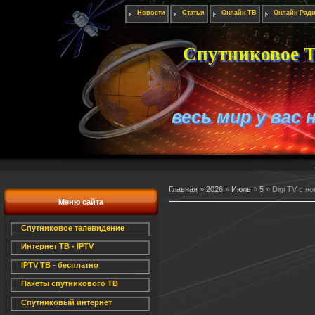
Новости
Статьи
Онлайн ТВ
Онлайн Рад
Спутниковое Т
весь мир у вас 
Главная
»
2026
»
Июль
»
5
» Digi TV с 
Меню сайта
Спутниковое телевидение
Интернет ТВ - IPTV
IPTV ТВ - бесплатно
Пакеты спутникового ТВ
Спутниковый интернет