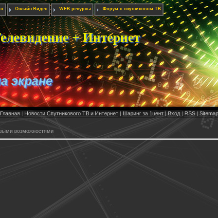
ио
Онлайн Видео
WEB ресурсы
Форум о спутниковом ТВ
елевидение + Интернет
на экране
Главная
|
Новости Спутникового ТВ и Интернет
|
Шаринг за 1цент
|
Вход
|
RSS
|
Sitema
новыми возможностями