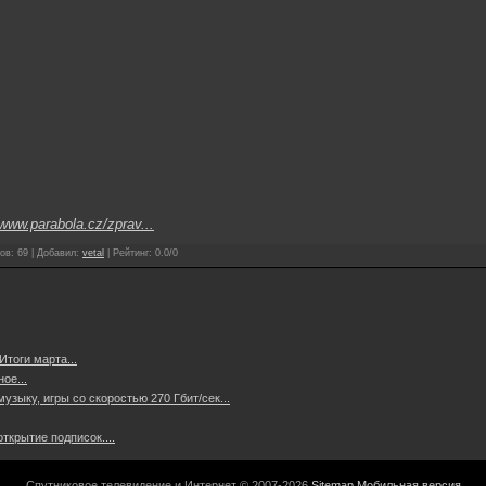
www.parabola.cz/zprav...
ов
:
69
|
Добавил
:
vetal
|
Рейтинг
:
0.0
/
0
тоги марта...
ое...
узыку, игры со скоростью 270 Гбит/сек...
ткрытие подписок....
Спутниковое телевидение и Интернет © 2007-2026
Sitemap
Мобильная версия