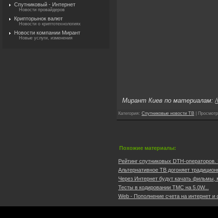
Спутниковый - Интернет
Новости провайдеров
Крипторынок валют
Новости о криптотехнологиях
Новости компании Мирант
Новые услуги, изменения
Мирант Киев по материалам:
/
Категория
:
Спутниковые новости ТВ
|
Просмотр
Похожие материалы:
Рейтинг спутниковых DTH-операторов. И
Альтернативное ТВ догоняет традиционн
Через Интернет будут качать фильмы, м
Teсты в кодировании TMC нa 5.0W...
Web - Пополнение счета на интернет и о