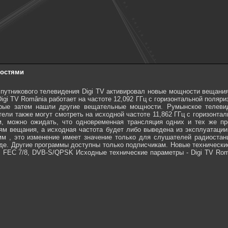
ностями
путникового телевидения Digi TV активировал новые мощности вещания 
igi TV România работает на частоте 12,092 ГГц с горизонтальной поляр
орые затем нашли другие вещательные мощности. Румынское телеви
тели также могут смотреть на исходной частоте 11,862 ГГц с горизонтал
м, можно ожидать, что одновременная трансляция одних и тех же п
м вещания, а исходная частота будет либо выведена из эксплуатации,
м , это изменение имеет значение только для слушателей радиостанц
. Другие программы доступны только подписчикам. Новые технические па
, FEC 7/8, DVB-S/QPSK Исходные технические параметры - Digi TV Roman