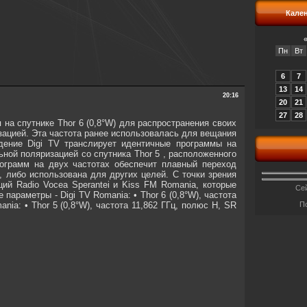
Кале
Пн
Вт
6
7
13
14
20:16
20
21
27
28
на спутнике Thor 6 (0,8°W) для распространения своих
изацией. Эта частота ранее использовалась для вещания
дение Digi TV транслирует идентичные программы на
ьной поляризацией со спутника Thor 5 , расположенного
рограмм на двух частотах обеспечит плавный переход
 либо использована для других целей. С точки зрения
ий Radio Vocea Sperantei и Kiss FM Romania, которые
Сей
раметры - Digi TV Romania: • Thor 6 (0,8°W), частота
ia: • Thor 5 (0,8°W), частота 11,862 ГГц, полюс H, SR
П