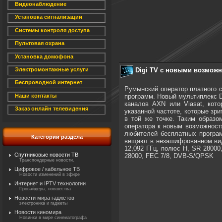
Видеонаблюдение
Установка сигнализации
Системы контроля доступа
Пультовая охрана
Установка домофона
Digi TV с новыми возмож
Электромонтажные услуги
Беспроводной интернет
Румынский оператор платного с
программ. Новый мультиплекс D
Наши контакты
каналов AXN или Viasat, кот
Заказ онлайн телевидения
указанной частоте, которые зри
в той же точке. Таким образо
оператора к новым возможностя
любителей бесплатных програм
Категории раздела
вещают в незашифрованном виде
12,092 ГГц, полюс H, SR 28000
Спутниковые новости ТВ
28000, FEC 7/8, DVB-S/QPSK
Транспондерные новости.
Цифровое / кабельное ТВ
Новости изменений в эфире
Интернет и IPTV технологии
Провайдеры, новшества
Новости мира гаджетов
электроника и гаджеты
Новости киномира
Новинки в мире синематографа