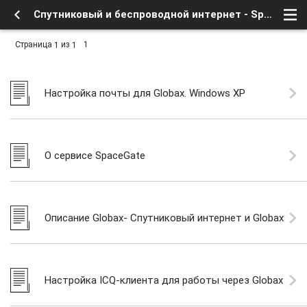
Спутниковый и беспроводной интернет - Spacegate - Globax - Форум о спутниковом тв и интернете
Страница
из
1
1
1
Настройка почты для Globax. Windows XP
О сервисе SpaceGate
Описание Globax- Спутниковый интернет и Globax
Настройка ICQ-клиента для работы через Globax