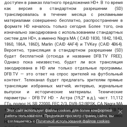
доступен в рамках платного предложения HD+. В то время
как версия в стандартном разрешении (SD)
транслировалась в течение месяца с рекламными
материалами совершенно бесплатно, распространение в
формате HD началось только сегодня. Более того, она
изначально закодирована с использованием стандартных
систем для HD+, а именно Nagra MA ( CAID 1830, 1842, 1843,
1860, 186A, 186D), Marlin (CAID 4AF4) и TVKey (CAID 4B64).
Вероятно, трансляция в стандартном разрешении (SD)
будет бесплатной (отсюда и название DFB.TV FREE).
Однако пока неизвестно, будет ли вся трансляция
закодирована в HD или только отдельные программы.
DFB.TV — это ответ на спрос зрителей на футбольный
контент. Телеканал будет предлагать зрителям прямые
трансляции избранных матчей, интервью, журнальные
выпуски и исторические материалы. Технические
параметры - DFB.TV HD: • Астра (19,2° в.д.), част. 11,112
ГГц, полюс H, SR 22000, FEC 2/3, DVB-S2/8PSK, CA Nagra MA
+ Marlin + TVKey Технические параметры - DFB.TV
Этот сайт использует файлы cookies для более комфортной
БЕСПЛАТНО: • Astra (19,2° в.д.), частота 11,954 ГГц, полюс
работы пользователя. Продолжая просмотр страниц сайта, вы
H, SR 27500, FEC 3/4, DVB-S/QPSK, FTA
соглашаетесь с
Политикой использования файлов cookies
.