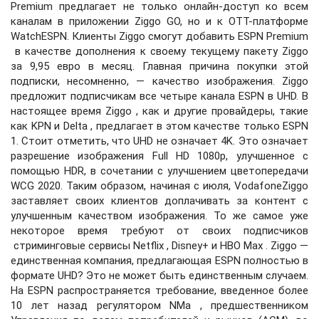
Premium предлагает не только онлайн-доступ ко всем
каналам в приложении Ziggo GO, но и к OTT-платформе
WatchESPN. Клиенты Ziggo смогут добавить ESPN Premium
в качестве дополнения к своему текущему пакету Ziggo
за 9,95 евро в месяц. Главная причина покупки этой
подписки, несомненно, — качество изображения. Ziggo
предложит подписчикам все четыре канала ESPN в UHD. В
настоящее время Ziggo , как и другие провайдеры, такие
как KPN и Delta , предлагает в этом качестве только ESPN
1. Стоит отметить, что UHD не означает 4K. Это означает
разрешение изображения Full HD 1080p, улучшенное с
помощью HDR, в сочетании с улучшением цветопередачи
WCG 2020. Таким образом, начиная с июля, VodafoneZiggo
заставляет своих клиентов доплачивать за контент с
улучшенным качеством изображения. То же самое уже
некоторое время требуют от своих подписчиков
стриминговые сервисы Netflix , Disney+ и HBO Max . Ziggo —
единственная компания, предлагающая ESPN полностью в
формате UHD? Это не может быть единственным случаем.
На ESPN распространяется требование, введенное более
10 лет назад регулятором NMa , предшественником