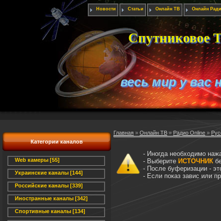
Новости
Статьи
Онлайн ТВ
Онлайн Рад
Спутниковое Т
весь мир у вас 
Главная
»
Онлайн ТВ
»
Радио Online
»
Рус
Категории каналов
- Иногда необходимо наж
Web камеры [55]
- Выберите
ИСТОЧНИК
бе
- После буферизации - э
Украинские каналы [144]
- Если показ завис или 
Российские каналы [339]
Иностранные каналы [342]
Спортивные каналы [134]