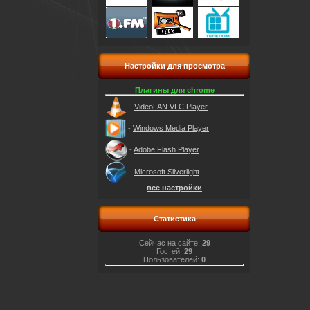
Настройки для просмотра
Плагины для chrome
-
VideoLAN VLC Player
-
Windows Media Player
-
Adobe Flash Player
-
Microsoft Silverlight
все настройки
Статистика
Сейчас на сайте:
29
Гостей:
29
Пользователей:
0