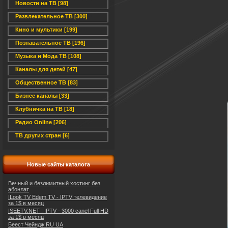
Новости на ТВ [98]
Развлекательное ТВ [300]
Кино и мультики [199]
Познавательное ТВ [196]
Музыка и Мода ТВ [108]
Каналы для детей [47]
Общественное ТВ [83]
Бизнес каналы [33]
Клубничка на ТВ [18]
Радио Online [206]
ТВ других стран [6]
Новые сайты каталога
Вечный и безлимитный хостинг без
абонлат
ILook TV Edem TV - IPTV телевидение
за 1$ в месяц
ISEETV.NET : IPTV - 3000 canel Full HD
за 1$ в месяц
Беест Чейндж RU UA