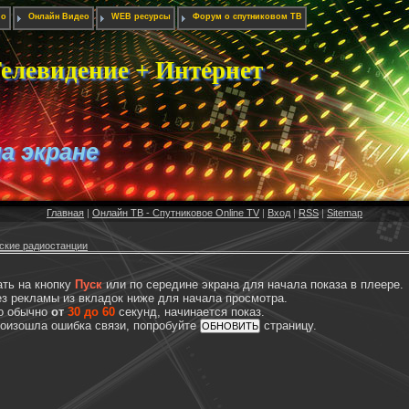
ио
Онлайн Видео
WEB ресурсы
Форум о спутниковом ТВ
елевидение + Интернет
на экране
Главная
|
Онлайн ТВ - Спутниковое Online TV
|
Вход
|
RSS
|
Sitemap
ские радиостанции
ать на кнопку
Пуск
или по середине экрана для начала показа в плеере.
з рекламы из вкладок ниже для начала просмотра.
то обычно
от
30 до 60
секунд, начинается показ.
произошла ошибка связи, попробуйте
страницу.