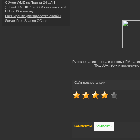
Обмен WMZ на Приват 24 UAH
▷ ILook TV : IPTV - 3000 каналов в Full
HD за 1$ в месяц
Расширение для заработка онлайн
Server Free Sharing CCcam
Русское радио – одна из первых FM-радио
70-х, 80-х, 90-х и последне
|
Сайт радиостанции
|
Комменты
Комменты