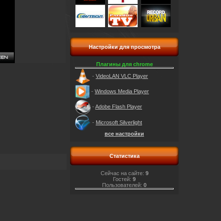
Настройки для просмотра
Плагины для chrome
-
VideoLAN VLC Player
-
Windows Media Player
-
Adobe Flash Player
-
Microsoft Silverlight
все настройки
Статистика
Сейчас на сайте:
9
Гостей:
9
Пользователей:
0