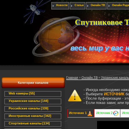
Новости
Статьи
Онлайн ТВ
Онлайн Рад
Спутниковое Т
весь мир у вас 
Главная
»
Онлайн ТВ
»
Украинские канал
Категории каналов
- Иногда необходимо наж
Web камеры [55]
- Выберите
ИСТОЧНИК
бе
- После буферизации - э
Украинские каналы [144]
- Если показ завис или 
Российские каналы [339]
Источник 1
Источник 2
Исто
Иностранные каналы [342]
Спортивные каналы [134]