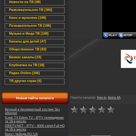
Новости на ТВ [98]
Развлекательное ТВ [300]
Кино и мультики [199]
Познавательное ТВ [196]
Музыка и Мода ТВ [108]
Каналы для детей [47]
Общественное ТВ [83]
Бизнес каналы [33]
Клубничка на ТВ [18]
Радио Online [206]
ТВ других стран [6]
Пакеты каналов
:
free tv
,
Astra 4A
Новые сайты каталога
Вечный и безлимитный хостинг без
абонлат
ILook TV Edem TV - IPTV телевидение
за 1$ в месяц
ISEETV.NET : IPTV - 3000 canel Full HD
за 1$ в месяц
Беест Чейндж RU UA