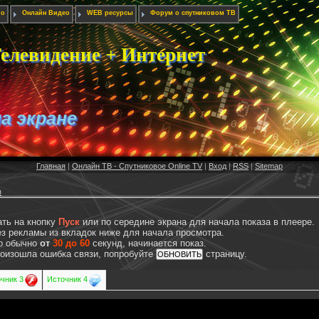
ио
Онлайн Видео
WEB ресурсы
Форум о спутниковом ТВ
елевидение + Интернет
на экране
Главная
|
Онлайн ТВ - Спутниковое Online TV
|
Вход
|
RSS
|
Sitemap
ы
ать на кнопку
Пуск
или по середине экрана для начала показа в плеере.
з рекламы из вкладок ниже для начала просмотра.
то обычно
от
30 до 60
секунд, начинается показ.
произошла ошибка связи, попробуйте
страницу.
чник 3
Источник 4