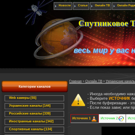
Новости
Статьи
Онлайн ТВ
Онлайн Рад
Спутниковое Т
весь мир у вас 
Главная
»
Онлайн ТВ
»
Украинские канал
Категории каналов
- Иногда необходимо наж
Web камеры [55]
- Выберите
ИСТОЧНИК
бе
- После буферизации - э
Украинские каналы [144]
- Если показ завис или 
Российские каналы [339]
Источник 1
Источник 2
Исто
Иностранные каналы [342]
Спортивные каналы [134]