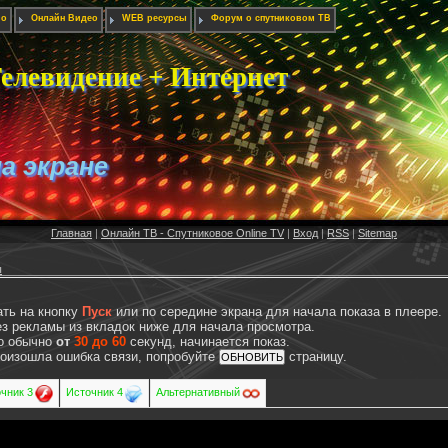
ио
Онлайн Видео
WEB ресурсы
Форум о спутниковом ТВ
елевидение + Интернет
на экране
Главная
|
Онлайн ТВ - Спутниковое Online TV
|
Вход
|
RSS
|
Sitemap
ы
ать на кнопку
Пуск
или по середине экрана для начала показа в плеере.
з рекламы из вкладок ниже для начала просмотра.
то обычно
от
30 до 60
секунд, начинается показ.
произошла ошибка связи, попробуйте
страницу.
чник 3
Источник 4
Альтернативный