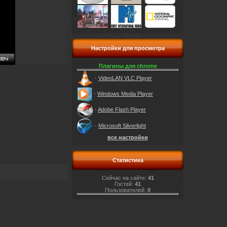
Настройки для просмотра
Плагины для chrome
-
VideoLAN VLC Player
-
Windows Media Player
-
Adobe Flash Player
-
Microsoft Silverlight
все настройки
Статистика
Сейчас на сайте:
41
Гостей:
41
Пользователей:
0