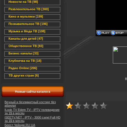
Новости на ТВ [98]
Развлекательное ТВ [300]
Кино и мультики [199]
Познавательное ТВ [196]
Музыка и Мода ТВ [108]
Каналы для детей [47]
Общественное ТВ [83]
Бизнес каналы [33]
Клубничка на ТВ [18]
Радио Online [206]
ТВ других стран [6]
В
Новые сайты каталога
Вечный и безлимитный хостинг без
абонлат
ILook TV Edem TV - IPTV телевидение
за 1$ в месяц
ISEETV.NET : IPTV - 3000 canel Full HD
за 1$ в месяц
Беест Чейндж RU UA