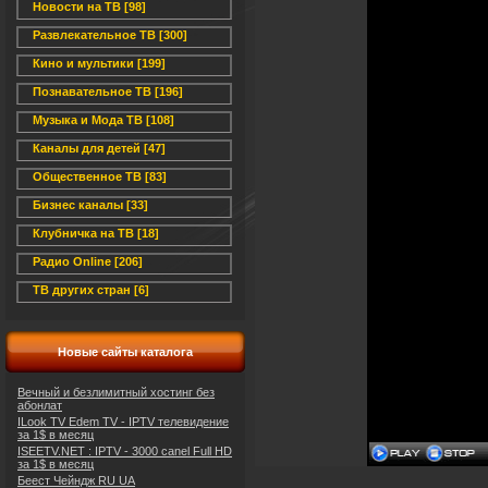
Новости на ТВ [98]
Развлекательное ТВ [300]
Кино и мультики [199]
Познавательное ТВ [196]
Музыка и Мода ТВ [108]
Каналы для детей [47]
Общественное ТВ [83]
Бизнес каналы [33]
Клубничка на ТВ [18]
Радио Online [206]
ТВ других стран [6]
Новые сайты каталога
Вечный и безлимитный хостинг без
абонлат
ILook TV Edem TV - IPTV телевидение
за 1$ в месяц
ISEETV.NET : IPTV - 3000 canel Full HD
за 1$ в месяц
Беест Чейндж RU UA