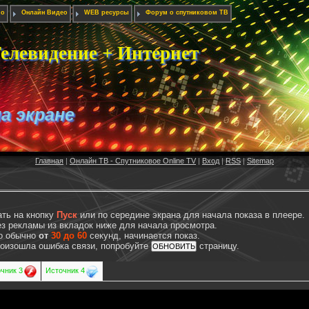
ио
Онлайн Видео
WEB ресурсы
Форум о спутниковом ТВ
елевидение + Интернет
на экране
Главная
|
Онлайн ТВ - Спутниковое Online TV
|
Вход
|
RSS
|
Sitemap
ать на кнопку
Пуск
или по середине экрана для начала показа в плеере.
з рекламы из вкладок ниже для начала просмотра.
то обычно
от
30 до 60
секунд, начинается показ.
произошла ошибка связи, попробуйте
страницу.
чник 3
Источник 4