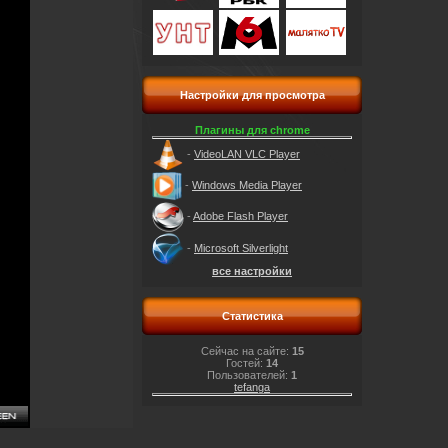
Настройки для просмотра
Плагины для chrome
-
VideoLAN VLC Player
-
Windows Media Player
-
Adobe Flash Player
-
Microsoft Silverlight
все настройки
Статистика
Сейчас на сайте:
15
Гостей:
14
Пользователей:
1
tefanga