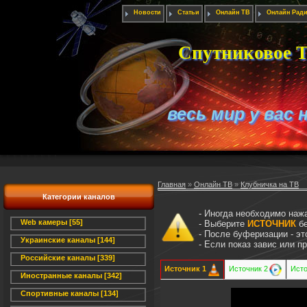
Новости
Статьи
Онлайн ТВ
Онлайн Рад
Спутниковое Т
весь мир у вас 
Главная
»
Онлайн ТВ
»
Клубничка на ТВ
Категории каналов
- Иногда необходимо наж
Web камеры [55]
- Выберите
ИСТОЧНИК
бе
- После буферизации - э
Украинские каналы [144]
- Если показ завис или 
Российские каналы [339]
Источник 1
Источник 2
Исто
Иностранные каналы [342]
Спортивные каналы [134]